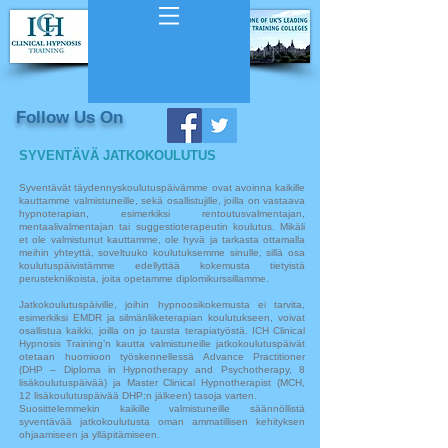
Follow Us On
SYVENTÄVÄ JATKOKOULUTUS
Syventävät täydennyskoulutuspäivämme ovat avoinna kaikille
kauttamme valmistuneille, sekä osallistujille, joilla on vastaava
hypnoterapian, esimerkiksi rentoutusvalmentajan,
mentaalivalmentajan tai suggestioterapeutin koulutus. Mikäli
et ole valmistunut kauttamme, ole hyvä ja tarkasta ottamalla
meihin yhteyttä, soveltuuko koulutuksemme sinulle, sillä osa
koulutuspäivistämme edellyttää kokemusta tietyistä
perustekniikoista, joita opetamme diplomikurssillamme.
Jatkokoulutuspäiville, joihin hypnoosikokemusta ei tarvita,
esimerkiksi EMDR ja silmänliiketerapian koulutukseen, voivat
osallistua kaikki, joilla on jo tausta terapiatyöstä. ICH Clinical
Hypnosis Training’n kautta valmistuneille jatkokoulutuspäivät
otetaan huomioon työskennellessä Advance Practitioner
(DHP – Diploma in Hypnotherapy and Psychotherapy, 8
lisäkoulutuspäivää) ja Master Clinical Hypnotherapist (MCH,
12 lisäkoulutuspäivää DHP:n jälkeen) tasoja varten.
Suosittelemmekin kaikille valmistuneille säännöllistä
syventävää jatkokoulutusta oman ammatillisen kehityksen
ohjaamiseen ja ylläpitämiseen.