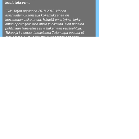
koulutukseen...
"Olin Teijan oppilaana
2018-2019
. Hänen
asiantuntemuksensa ja kokemuksensa on
kerrassaan vaikuttavaa. Hänellä on erityinen kyky
antaa opiskelijalle tilaa oppia ja oivaltaa. Hän haastaa
pohtimaan laaja-alaisesti ja hakemaan vaihtoehtoja.
Tukee ja innostaa. Itseasiassa Teijan tapa opettaa oli
alun perin syy, joka sai minut kiinnostumaan lisää
kliiniseksi hypnoterapeutiksi".
"Oma teoreettinen pohja ja ymmärrys on lisääntynyt.
Arvokasta on myös se, että olen saanut valtavan
määrän erittäin toimiviksi osoittautuneita työkaluja
valmennustyöhön. Jos Teija oppiin pääsette,
käyttäkää tilaisuus heti". (JK)
Advanced Past Life Regression Therapy (online)
29 - 30 August 2026 (2 Days)
Working with Addictions (London & Online)
21 - 22 Nov 2026 (2 Days)