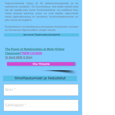
Tarjonnastamme löytyy yli 40 jatkokoulutuspäivää ja ne
vaihtelevat vuosittain. On huomioitava, että kaikki päivät eivät
siis ole tarjolla joka vuosi. Koulutuksiimme voi osallistua ihan
missä maassa tahansa, jossa ne ovat tarjolla, riippumatta
missä diplomikoulutus on suoritettu. Koulutuskielenämme on
joko suomi tai englanti.
Koulutukseen voi ilmoittautua ainoastaan kauttamme suoraan
tai Suomessa Hypnoosiliiton sivujen kautta.
Seuraavat Täydennyskoulutuspäivät
The Power of Relationships at Work
(Online
Classroom)
**NEW COURSE
11 April 2026 (1 Day)
Ota Yhteyttä
Ilmoittautumiset ja tiedustelut