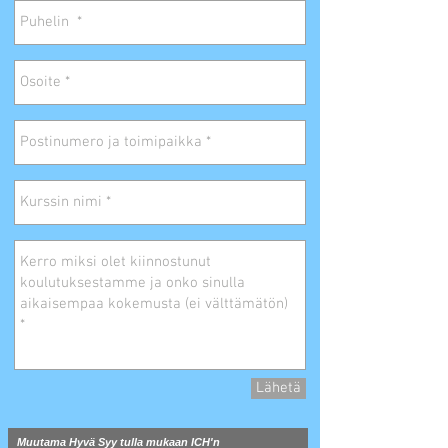
Lähetä
Muutama Hyvä Syy tulla mukaan ICH'n